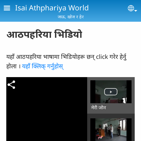
Skip to main content
Isai Athphariya World
Se
जाऊ, खोज र हेर
आठपहरिया भिडियो
यहाँ आठपहरिया भाषामा भिडियोहरू छन्‌ click गरेर हेर्नु
होला ।
यहाँ क्‍लिक्‌ गर्नुहोस्‌
मेरी जोन