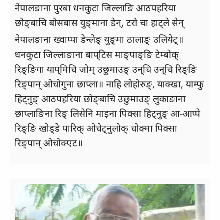
नेपालङाना पुरबा धनकुटा जिल्‍लाङि आठपहरिया
छोङ्‌बाचि बोसबास युङ्‌माना डेन्‌, टरो चा हाट्‌ले सेन्‌
नेपालङाना ख्‍वाप्‍पा डेन्लेङ्‌ युङ्‌मा ठालाङ्‌
उलियेट्‌॥
धनकुटा जिल्‍लाङाना बाप्‌टिस माङ्‌पाङ्‌ङि टेम्‍बोक्‌
रिङ्‌ङिगा याप्‌मिचि जोम्‌ उछुमाउङ्‌ उन्‌चि उन्‌चि रिङ्‌ङि
रिङ्‌पान्‌ ओचोगुना छाप्‍ला॥ नाहि लोहोरुङ्‌, याक्‍खा, याम्‍फु
हिट्‌नुङ्‌ आठपहरिया छोङ्‌बाचि उछुमाउङ्‌ लुकाङाना
छाप्‍लाङिना रिङ्‌ लिसेनि माइना पिक्‍सा हिट्‌नुङ्‌ आ-आप्‍पे
रिङ्‌ङि खोड्‌डे पारिक्‌ ओचेट्‌नुलोक्‌ चोक्‍मा पिक्‍सा
रिङ्‌पान्‌ ओचोक्‍एट॥