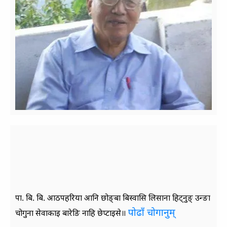
पा. बि. बि. आठपहरिया आनि छोङ्‌बा बिस्‍वासि लिसाना हिट्‌नुङ्‌ उन्‍ङा
पोढाँ चोगानुम्‌
चोगुना सेवाकाइ बारेङि नाहि छेप्‍टाइसे॥