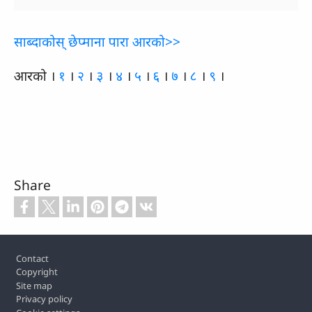
साब्‍दाकोस्‌
छेप्‍माना पारा
आरको>>
आरको ।
१
।
२
।
३
।
४
।
५
।
६
।
७
।
८
।
९
।
Share
Footer
Contact
Copyright
Site map
Privacy policy